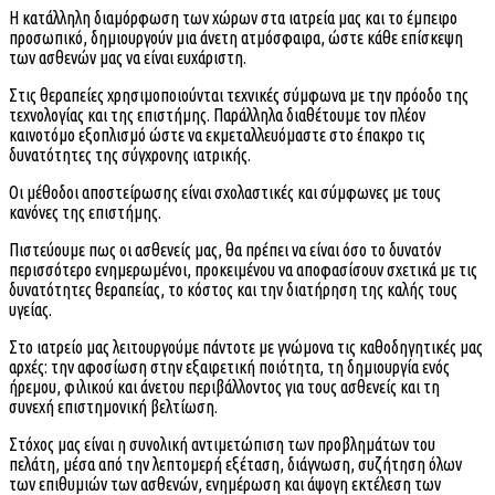
H κατάλληλη διαμόρφωση των χώρων στα ιατρεία μας και το έμπειρο
προσωπικό, δημιουργούν μια άνετη ατμόσφαιρα, ώστε κάθε επίσκεψη
των ασθενών μας να είναι ευχάριστη.
Στις θεραπείες χρησιμοποιούνται τεχνικές σύμφωνα με την πρόοδο της
τεχνολογίας και της επιστήμης. Παράλληλα διαθέτουμε τον πλέον
καινοτόμο εξοπλισμό ώστε να εκμεταλλευόμαστε στο έπακρο τις
δυνατότητες της σύγχρονης ιατρικής.
Οι μέθοδοι αποστείρωσης είναι σχολαστικές και σύμφωνες με τους
κανόνες της επιστήμης.
Πιστεύουμε πως οι ασθενείς μας, θα πρέπει να είναι όσο το δυνατόν
περισσότερο ενημερωμένοι, προκειμένου να αποφασίσουν σχετικά με τις
δυνατότητες θεραπείας, το κόστος και την διατήρηση της καλής τους
υγείας.
Στο ιατρείο μας λειτουργούμε πάντοτε με γνώμονα τις καθοδηγητικές μας
αρχές: την αφοσίωση στην εξαιρετική ποιότητα, τη δημιουργία ενός
ήρεμου, φιλικού και άνετου περιβάλλοντος για τους ασθενείς και τη
συνεχή επιστημονική βελτίωση.
Στόχος μας είναι η συνολική αντιμετώπιση των προβλημάτων του
πελάτη, μέσα από την λεπτομερή εξέταση, διάγνωση, συζήτηση όλων
των επιθυμιών των ασθενών, ενημέρωση και άψογη εκτέλεση των